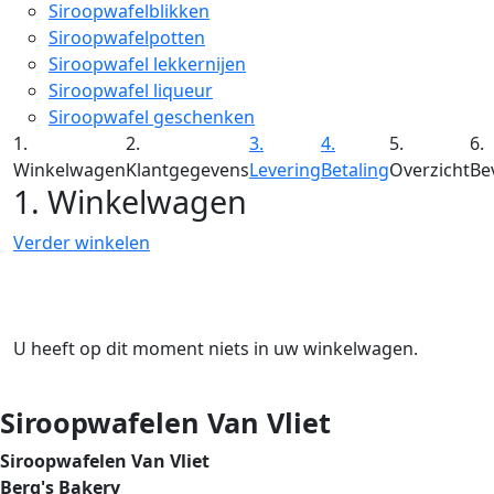
Siroopwafelblikken
Siroopwafelpotten
Siroopwafel lekkernijen
Siroopwafel liqueur
Siroopwafel geschenken
1.
2.
3.
4.
5.
6.
Winkelwagen
Klantgegevens
Levering
Betaling
Overzicht
Be
1. Winkelwagen
Verder winkelen
U heeft op dit moment niets in uw winkelwagen.
Siroopwafelen Van Vliet
Siroopwafelen Van Vliet
Berg's Bakery